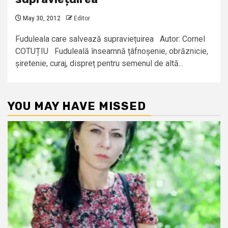
May 30, 2012
Editor
Fuduleala care salvează supraviețuirea Autor: Cornel
COTUȚIU Fuduleală înseamnă țâfnoșenie, obrăznicie,
șiretenie, curaj, dispreț pentru semenul de altă...
YOU MAY HAVE MISSED