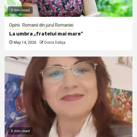
3 min read
Opinii
Romanii din jurul Romaniei
La umbra „fratelui mai mare”
May 14, 2026
Doina Dabija
5 min read