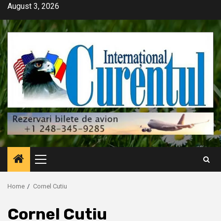
Skip
August 3, 2026
to
content
Primary
Menu
Home
Cornel Cutiu
Cornel Cutiu