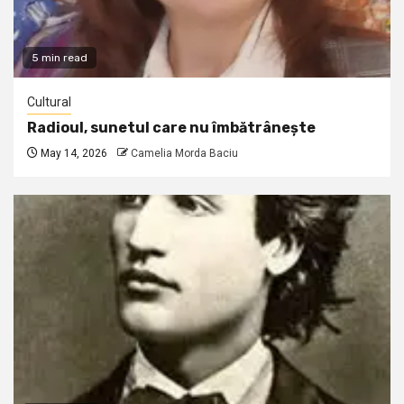
5 min read
Cultural
Radioul, sunetul care nu îmbătrânește
May 14, 2026
Camelia Morda Baciu