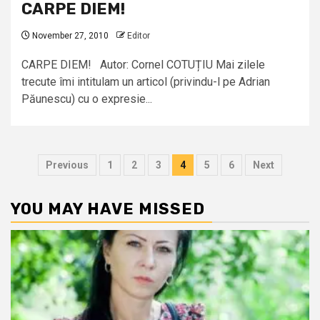
CARPE DIEM!
November 27, 2010
Editor
CARPE DIEM! Autor: Cornel COTUȚIU Mai zilele
trecute îmi intitulam un articol (privindu-l pe Adrian
Păunescu) cu o expresie...
Posts
Previous
1
2
3
4
5
6
Next
pagination
YOU MAY HAVE MISSED