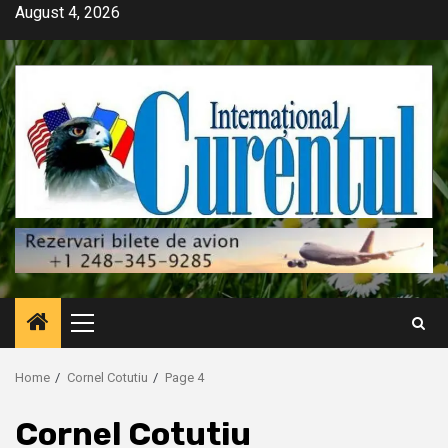
Skip
August 4, 2026
to
content
Primary
Menu
Home
Cornel Cotutiu
Page 4
Cornel Cotutiu