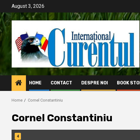
Skip
August 3, 2026
to
content
HOME
CONTACT
DESPRE NOI
BOOK STO
Home
Cornel Constantiniu
Cornel Constantiniu
4