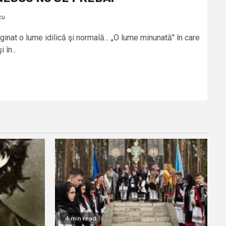
cu
inat o lume idilică şi normală... „O lume minunată" în care
 în...
4 min read