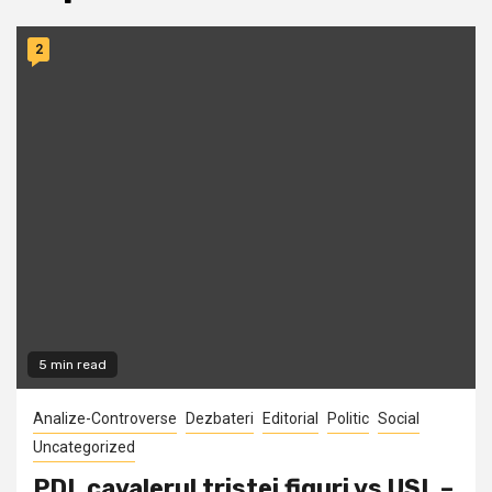
2
5 min read
Analize-Controverse
Dezbateri
Editorial
Politic
Social
Uncategorized
PDL cavalerul tristei figuri vs USL –