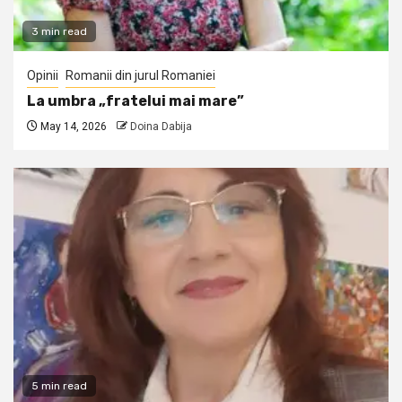
3 min read
Opinii
Romanii din jurul Romaniei
La umbra „fratelui mai mare”
May 14, 2026
Doina Dabija
5 min read