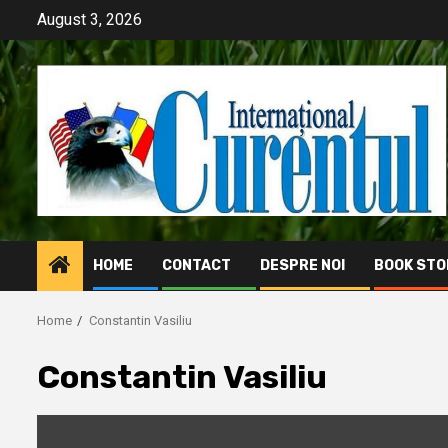
Skip
August 3, 2026
to
content
HOME
CONTACT
DESPRE NOI
BOOK STO
Home
Constantin Vasiliu
Constantin Vasiliu