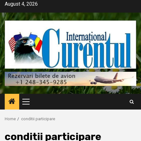
Skip
August 4, 2026
to
content
Primary
Menu
Home
conditii participare
conditii participare