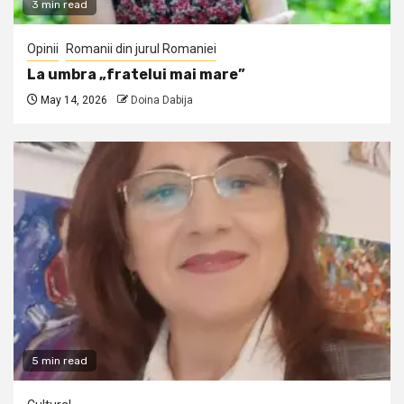
3 min read
Opinii
Romanii din jurul Romaniei
La umbra „fratelui mai mare”
May 14, 2026
Doina Dabija
5 min read