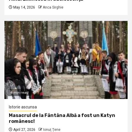
May 14, 2026
Anca Sirghie
4 min read
Istorie ascunsa
Masacrul de la Fântâna Albă a fost un Katyn
românesc!
April 27, 2026
Ionuţ Ţene