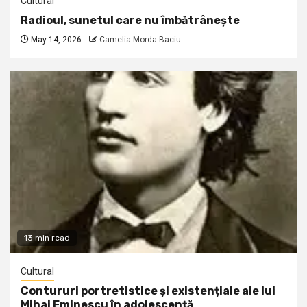
Cultural
Radioul, sunetul care nu îmbătrânește
May 14, 2026
Camelia Morda Baciu
13 min read
Cultural
Contururi portretistice și existențiale ale lui
Mihai Eminescu în adolescență