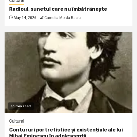
Cultural
Radioul, sunetul care nu îmbătrânește
May 14, 2026
Camelia Morda Baciu
13 min read
Cultural
Contururi portretistice și existențiale ale lui
Mihai Eminescu în adolescență