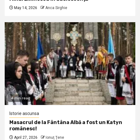
May 14, 2026
Anca Sirghie
4 min read
Istorie ascunsa
Masacrul de la Fântâna Albă a fost un Katyn
românesc!
April 27, 2026
Ionuţ Ţene