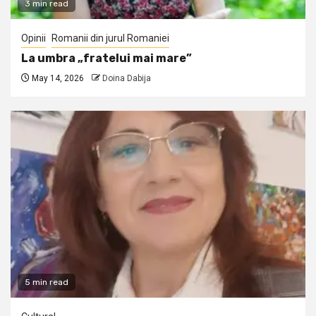
3 min read
Opinii
Romanii din jurul Romaniei
La umbra „fratelui mai mare”
May 14, 2026
Doina Dabija
5 min read