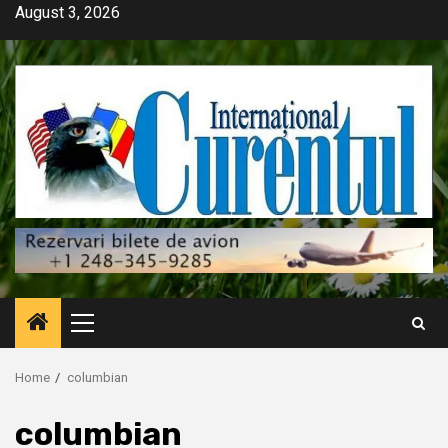
Skip
August 3, 2026
to
content
Primary
Menu
Home
columbian
columbian