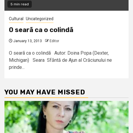
5 min read
Cultural
Uncategorized
O searã ca o colindã
January 13, 2013
Editor
O searã ca o colindã Autor: Doina Popa (Dexter,
Michigan) Seara Sfȃntă de Ajun al Crăciunului ne
prinde...
YOU MAY HAVE MISSED