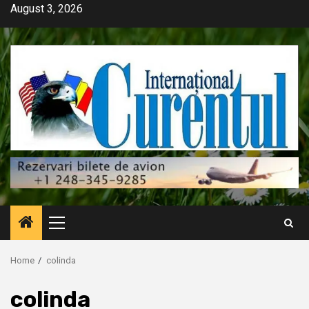
Skip
August 3, 2026
to
content
Primary
Menu
Home
colinda
colinda