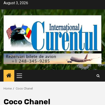
Skip
August 3, 2026
to
content
Primary
Menu
Home
Coco Chanel
Coco Chanel