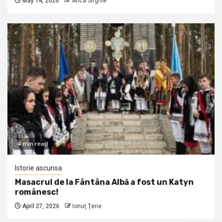
May 14, 2026
Anca Sirghie
4 min read
Istorie ascunsa
Masacrul de la Fântâna Albă a fost un Katyn
românesc!
April 27, 2026
Ionuţ Ţene