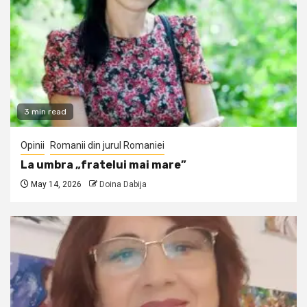
3 min read
Opinii
Romanii din jurul Romaniei
La umbra „fratelui mai mare”
May 14, 2026
Doina Dabija