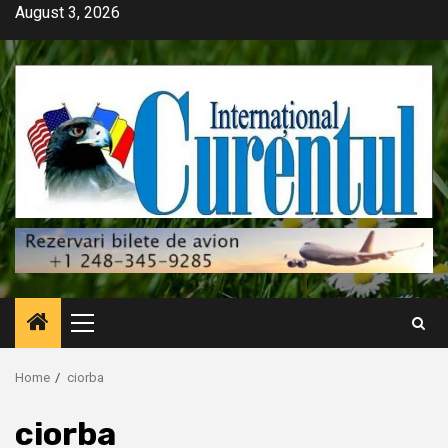
Skip
August 3, 2026
to
content
Primary
Menu
Home
ciorba
ciorba