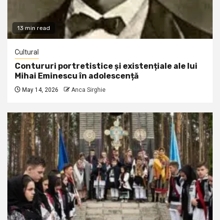
13 min read
Cultural
Contururi portretistice și existențiale ale lui
Mihai Eminescu în adolescență
May 14, 2026
Anca Sirghie