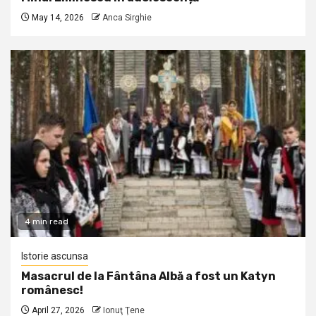
May 14, 2026
Anca Sirghie
4 min read
Istorie ascunsa
Masacrul de la Fântâna Albă a fost un Katyn
românesc!
April 27, 2026
Ionuţ Ţene