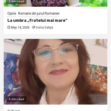
3 min read
Opinii
Romanii din jurul Romaniei
La umbra „fratelui mai mare”
May 14, 2026
Doina Dabija
5 min read