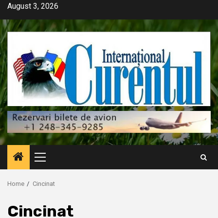
Skip
August 3, 2026
to
content
Primary
Menu
Home
Cincinat
Cincinat