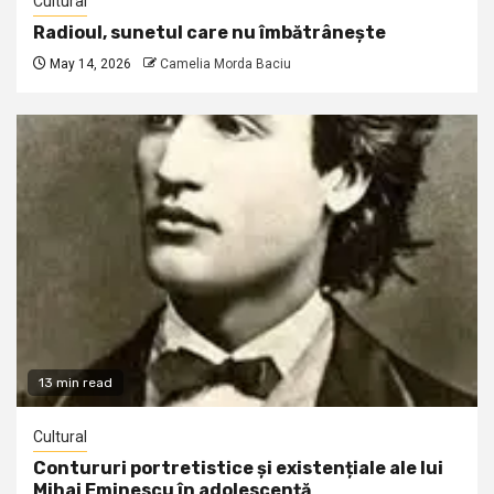
Cultural
Radioul, sunetul care nu îmbătrânește
May 14, 2026
Camelia Morda Baciu
13 min read
Cultural
Contururi portretistice și existențiale ale lui
Mihai Eminescu în adolescență