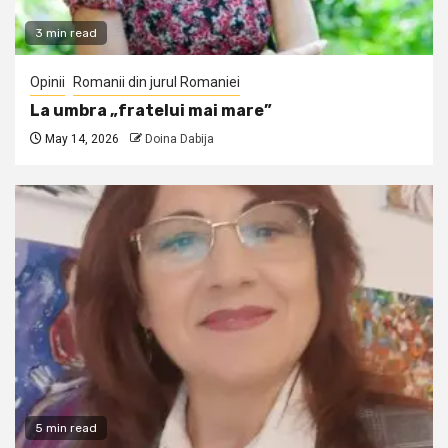
3 min read
Opinii
Romanii din jurul Romaniei
La umbra „fratelui mai mare”
May 14, 2026
Doina Dabija
5 min read