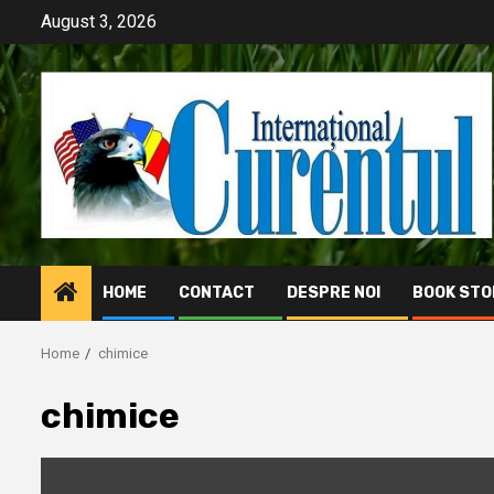
Skip
August 3, 2026
to
content
HOME
CONTACT
DESPRE NOI
BOOK STO
Home
chimice
chimice