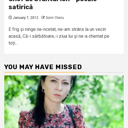
satirică
January 7, 2012
Sorin Olariu
E frig și ninge ne-ncetat, ne-am strâns la un vecin
acasă, Că-i sărbătoare,-i ziua lui și ne-a chemat pe
toți...
YOU MAY HAVE MISSED