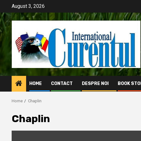
Skip
August 3, 2026
to
content
HOME
CONTACT
DESPRE NOI
BOOK STO
Home
Chaplin
Chaplin