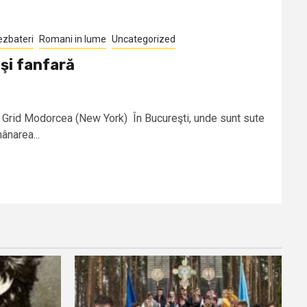
ezbateri
Romani in lume
Uncategorized
şi fanfară
 Grid Modorcea (New York) În Bucureşti, unde sunt sute
ânarea...