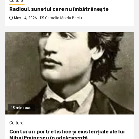
Cultural
Radioul, sunetul care nu îmbătrânește
May 14, 2026
Camelia Morda Baciu
13 min read
Cultural
Contururi portretistice și existențiale ale lui
Mihai Eminescu în adolescență