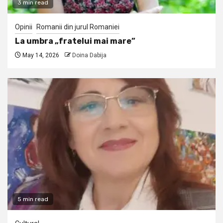
3 min read
Opinii
Romanii din jurul Romaniei
La umbra „fratelui mai mare”
May 14, 2026
Doina Dabija
5 min read