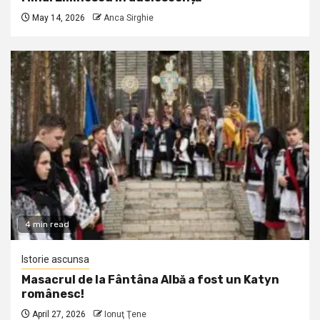
May 14, 2026
Anca Sirghie
4 min read
Istorie ascunsa
Masacrul de la Fântâna Albă a fost un Katyn
românesc!
April 27, 2026
Ionuţ Ţene