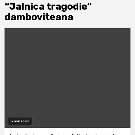
“Jalnica tragodie”
damboviteana
5 min read