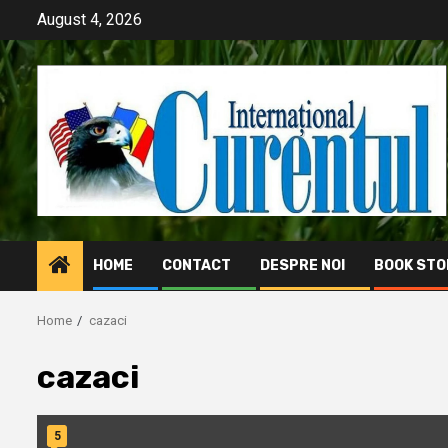
Skip
August 4, 2026
to
content
HOME
CONTACT
DESPRE NOI
BOOK STO
Home
cazaci
cazaci
5