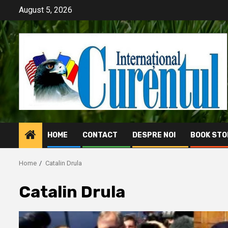
Skip
August 5, 2026
to
content
HOME
CONTACT
DESPRE NOI
BOOK STO
Home
Catalin Drula
Catalin Drula