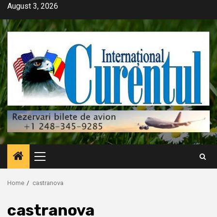
Skip
August 3, 2026
to
content
Primary
Menu
Home
castranova
castranova