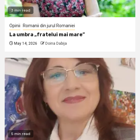
3 min read
Opinii
Romanii din jurul Romaniei
La umbra „fratelui mai mare”
May 14, 2026
Doina Dabija
5 min read