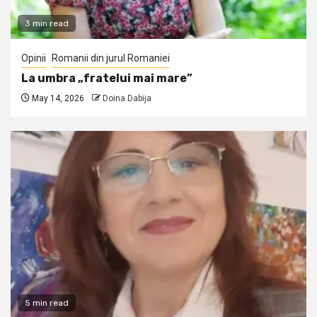
3 min read
Opinii
Romanii din jurul Romaniei
La umbra „fratelui mai mare”
May 14, 2026
Doina Dabija
5 min read