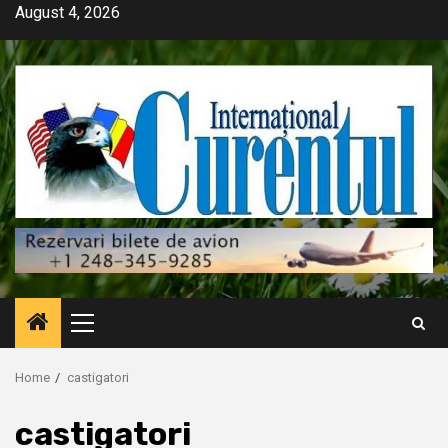
Skip
August 4, 2026
to
content
Primary
Menu
Home
castigatori
castigatori