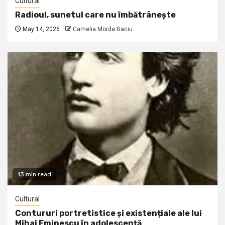
Cultural
Radioul, sunetul care nu îmbătrânește
May 14, 2026
Camelia Morda Baciu
13 min read
Cultural
Contururi portretistice și existențiale ale lui
Mihai Eminescu în adolescență