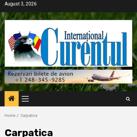
Skip
August 3, 2026
to
content
Primary
Menu
Home
Carpatica
Carpatica