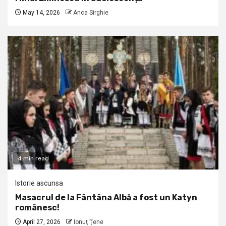
May 14, 2026
Anca Sirghie
4 min read
Istorie ascunsa
Masacrul de la Fântâna Albă a fost un Katyn
românesc!
April 27, 2026
Ionuţ Ţene