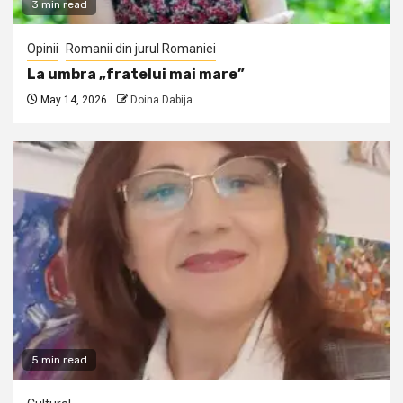
3 min read
Opinii
Romanii din jurul Romaniei
La umbra „fratelui mai mare”
May 14, 2026
Doina Dabija
5 min read