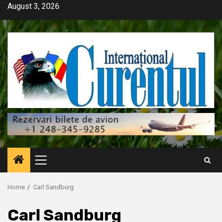
Skip
August 3, 2026
to
content
Primary
Menu
Home
Carl Sandburg
Carl Sandburg