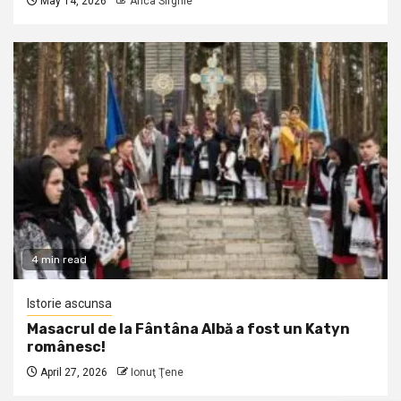
May 14, 2026
Anca Sirghie
4 min read
Istorie ascunsa
Masacrul de la Fântâna Albă a fost un Katyn
românesc!
April 27, 2026
Ionuţ Ţene