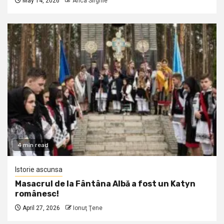
May 14, 2026
Anca Sirghie
4 min read
Istorie ascunsa
Masacrul de la Fântâna Albă a fost un Katyn
românesc!
April 27, 2026
Ionuţ Ţene