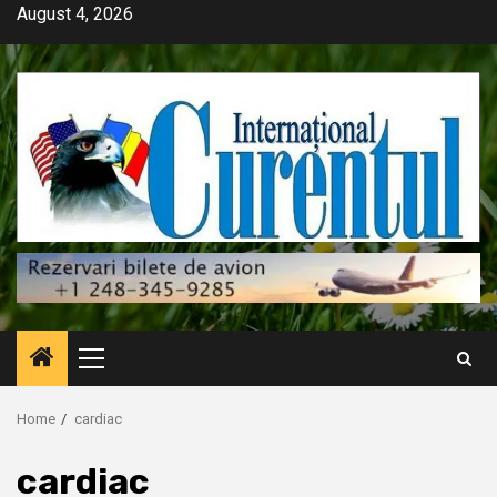
Skip
August 4, 2026
to
content
Primary
Menu
Home
cardiac
cardiac