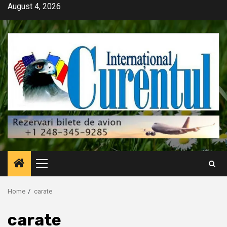
Skip
August 4, 2026
to
content
Primary
Menu
Home
carate
carate