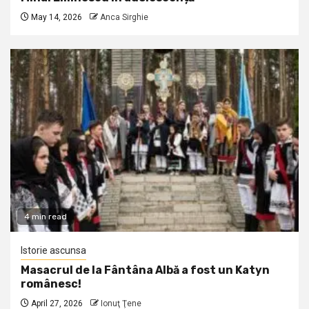
May 14, 2026
Anca Sirghie
4 min read
Istorie ascunsa
Masacrul de la Fântâna Albă a fost un Katyn
românesc!
April 27, 2026
Ionuţ Ţene