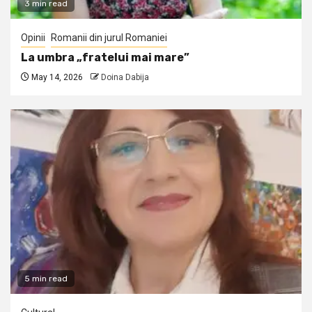
3 min read
Opinii
Romanii din jurul Romaniei
La umbra „fratelui mai mare”
May 14, 2026
Doina Dabija
5 min read