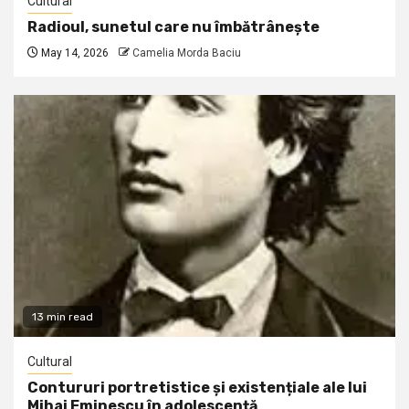
Cultural
Radioul, sunetul care nu îmbătrânește
May 14, 2026
Camelia Morda Baciu
13 min read
Cultural
Contururi portretistice și existențiale ale lui
Mihai Eminescu în adolescență