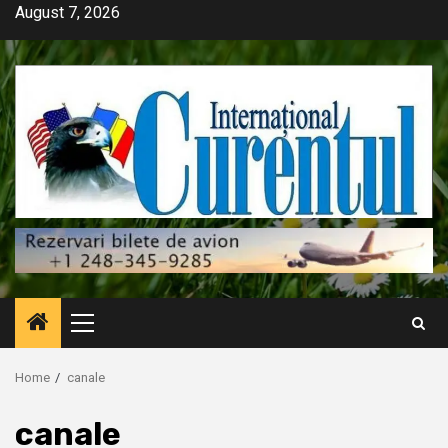
Skip
August 7, 2026
to
content
Primary
Menu
Home
canale
canale