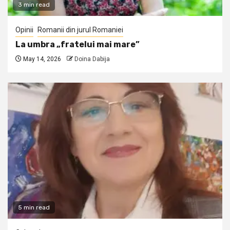
3 min read
Opinii
Romanii din jurul Romaniei
La umbra „fratelui mai mare”
May 14, 2026
Doina Dabija
5 min read