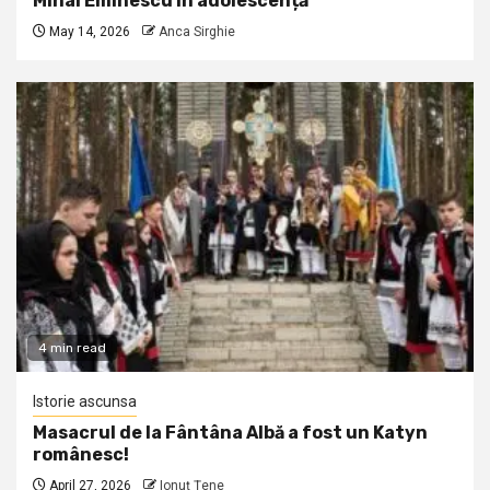
Mihai Eminescu în adolescență
May 14, 2026
Anca Sirghie
4 min read
Istorie ascunsa
Masacrul de la Fântâna Albă a fost un Katyn
românesc!
April 27, 2026
Ionuţ Ţene