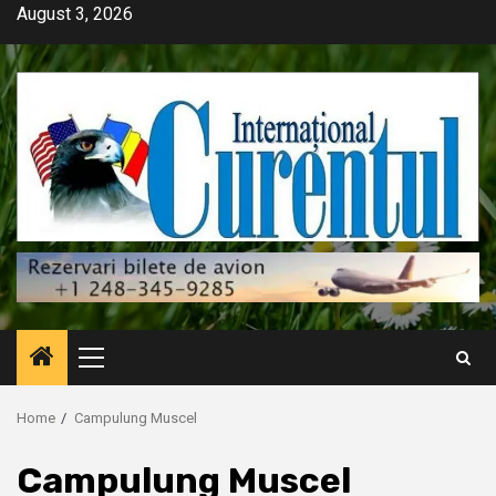
Skip
August 3, 2026
to
content
Primary
Menu
Home
Campulung Muscel
Campulung Muscel