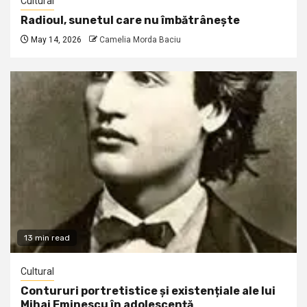
Cultural
Radioul, sunetul care nu îmbătrânește
May 14, 2026
Camelia Morda Baciu
13 min read
Cultural
Contururi portretistice și existențiale ale lui
Mihai Eminescu în adolescență