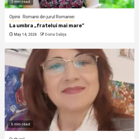
3 min read
Opinii
Romanii din jurul Romaniei
La umbra „fratelui mai mare”
May 14, 2026
Doina Dabija
5 min read