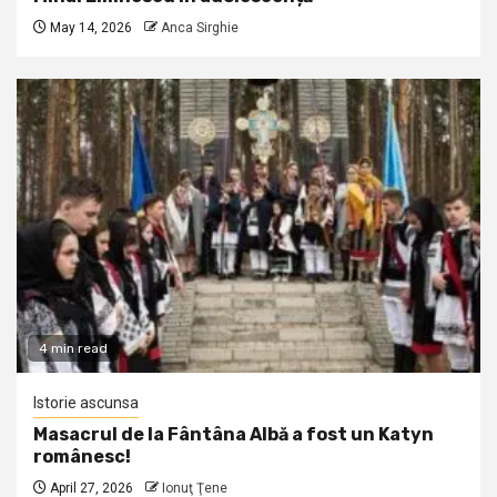
May 14, 2026
Anca Sirghie
4 min read
Istorie ascunsa
Masacrul de la Fântâna Albă a fost un Katyn
românesc!
April 27, 2026
Ionuţ Ţene