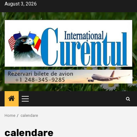
Skip
August 3, 2026
to
content
Primary
Menu
Home
calendare
calendare