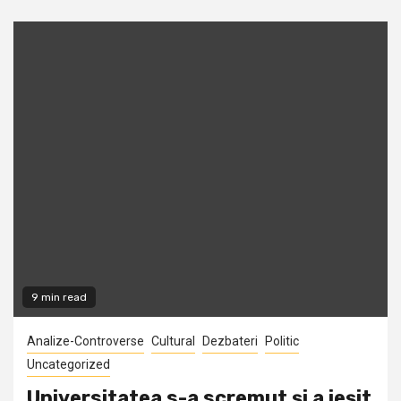
9 min read
Analize-Controverse
Cultural
Dezbateri
Politic
Uncategorized
Universitatea s-a scremut şi a ieşit