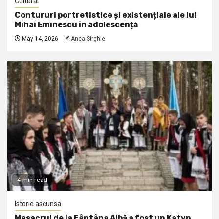
Cultural
Contururi portretistice și existențiale ale lui
Mihai Eminescu în adolescență
May 14, 2026
Anca Sirghie
4 min read
Istorie ascunsa
Masacrul de la Fântâna Albă a fost un Katyn