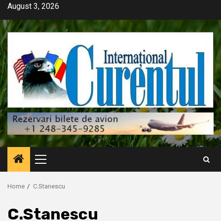
Skip
August 3, 2026
to
content
Primary
Menu
Home
C.Stanescu
C.Stanescu