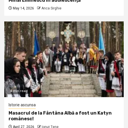
Mihai Eminescu în adolescență
May 14, 2026
Anca Sirghie
4 min read
Istorie ascunsa
Masacrul de la Fântâna Albă a fost un Katyn
românesc!
April 27, 2026
Ionuţ Ţene