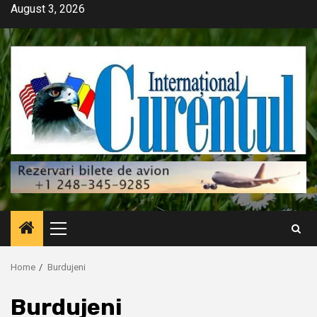
Skip
August 3, 2026
to
content
Primary
Menu
Home
Burdujeni
Burdujeni