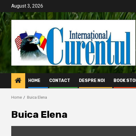
Skip
August 3, 2026
to
content
HOME
CONTACT
DESPRE NOI
BOOK STO
Home
Buica Elena
Buica Elena