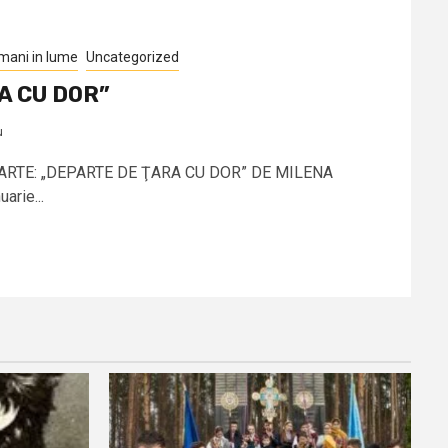
mani in lume
Uncategorized
A CU DOR”
u
ARTE: „DEPARTE DE ŢARA CU DOR” DE MILENA
rie...