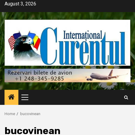
Skip
August 3, 2026
to
content
Primary
Menu
Home
bucovinean
bucovinean