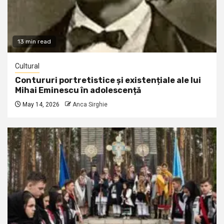
13 min read
Cultural
Contururi portretistice și existențiale ale lui
Mihai Eminescu în adolescență
May 14, 2026
Anca Sirghie