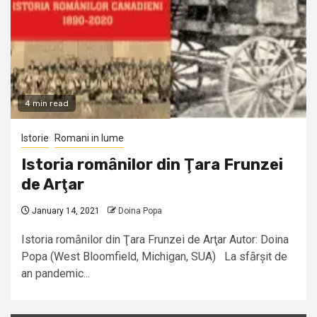
4 min read
Istorie
Romani in lume
Istoria romȃnilor din Ţara Frunzei
de Arţar
January 14, 2021
Doina Popa
Istoria romȃnilor din Ţara Frunzei de Arţar Autor: Doina
Popa (West Bloomfield, Michigan, SUA) La sfȃrșit de
an pandemic...