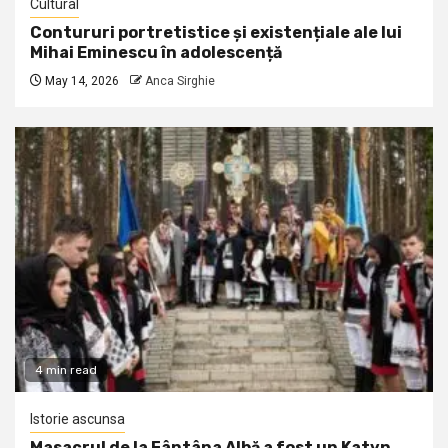
Cultural
Contururi portretistice și existențiale ale lui
Mihai Eminescu în adolescență
May 14, 2026
Anca Sirghie
4 min read
Istorie ascunsa
Masacrul de la Fântâna Albă a fost un Katyn