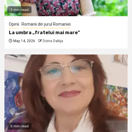
3 min read
Opinii
Romanii din jurul Romaniei
La umbra „fratelui mai mare”
May 14, 2026
Doina Dabija
5 min read