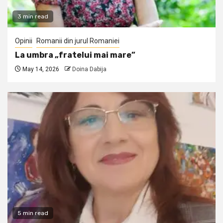
3 min read
Opinii
Romanii din jurul Romaniei
La umbra „fratelui mai mare”
May 14, 2026
Doina Dabija
5 min read