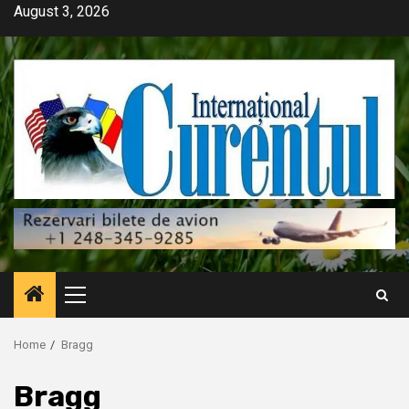
Skip
August 3, 2026
to
content
Primary
Menu
Home
Bragg
Bragg