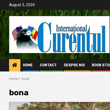
Skip
August 3, 2026
to
content
HOME
CONTACT
DESPRE NOI
BOOK STO
Home
bona
bona