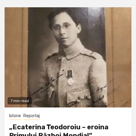
7 min read
Istorie
Reportaj
„Ecaterina Teodoroiu – eroina
Primului Război Mondial”