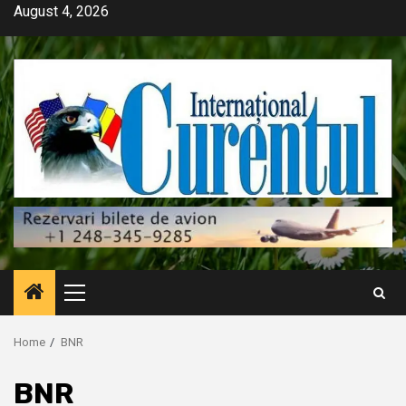
Skip
August 4, 2026
to
content
Primary
Menu
Home
BNR
BNR