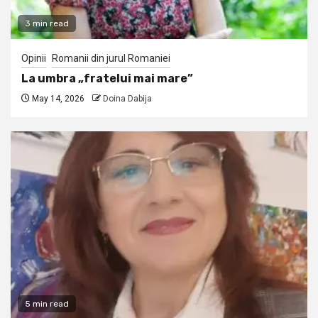
3 min read
Opinii
Romanii din jurul Romaniei
La umbra „fratelui mai mare”
May 14, 2026
Doina Dabija
5 min read