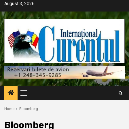
Skip
August 3, 2026
to
content
Primary
Menu
Home
Bloomberg
Bloomberg