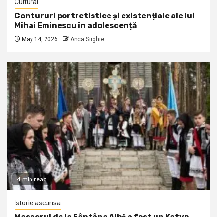
Cultural
Contururi portretistice și existențiale ale lui
Mihai Eminescu în adolescență
May 14, 2026
Anca Sirghie
4 min read
Istorie ascunsa
Masacrul de la Fântâna Albă a fost un Katyn