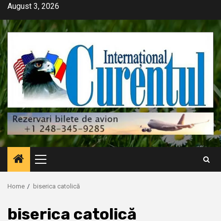
Skip
August 3, 2026
to
content
Primary
Menu
Home
biserica catolică
biserica catolică