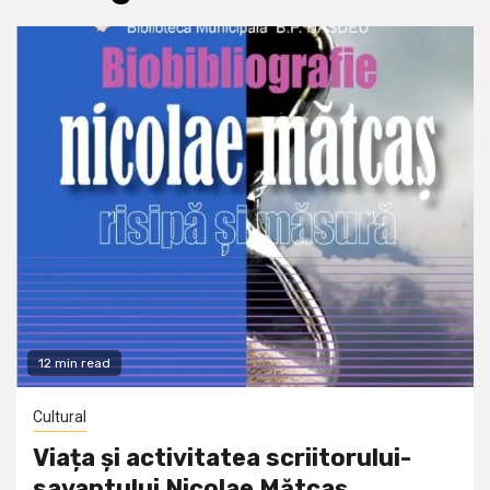
12 min read
Cultural
Viața și activitatea scriitorului-
savantului Nicolae Mătcaș