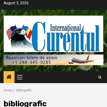
Skip
August 3, 2026
to
content
Primary
Menu
Home
bibliografic
bibliografic