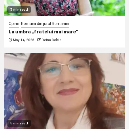
3 min read
Opinii
Romanii din jurul Romaniei
La umbra „fratelui mai mare”
May 14, 2026
Doina Dabija
5 min read