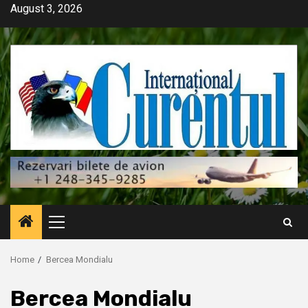
Skip
August 3, 2026
to
content
Primary
Menu
Home
Bercea Mondialu
Bercea Mondialu