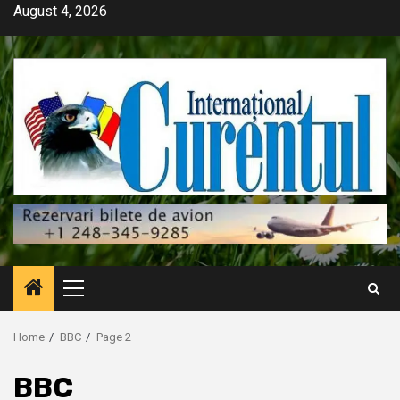
Skip
August 4, 2026
to
content
Primary
Menu
Home
BBC
Page 2
BBC