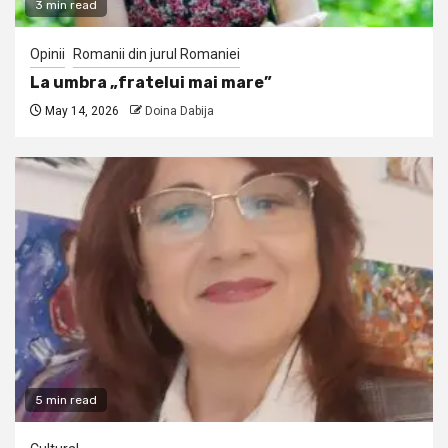
3 min read
Opinii
Romanii din jurul Romaniei
La umbra „fratelui mai mare”
May 14, 2026
Doina Dabija
5 min read