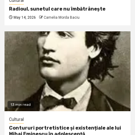
Cultural
Radioul, sunetul care nu îmbătrânește
May 14, 2026
Camelia Morda Baciu
13 min read
Cultural
Contururi portretistice și existențiale ale lui
Mihai Eminescu în adolescență