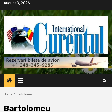
Skip
August 3, 2026
to
content
Primary
Menu
Home
Bartolomeu
Bartolomeu