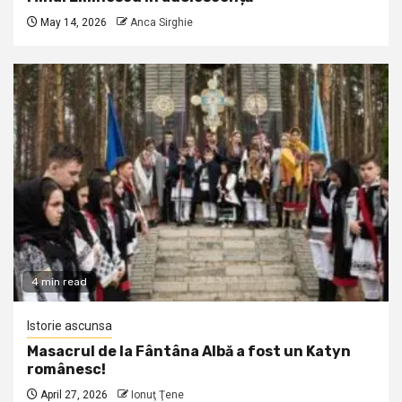
May 14, 2026
Anca Sirghie
4 min read
Istorie ascunsa
Masacrul de la Fântâna Albă a fost un Katyn
românesc!
April 27, 2026
Ionuţ Ţene