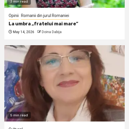
3 min read
Opinii
Romanii din jurul Romaniei
La umbra „fratelui mai mare”
May 14, 2026
Doina Dabija
5 min read