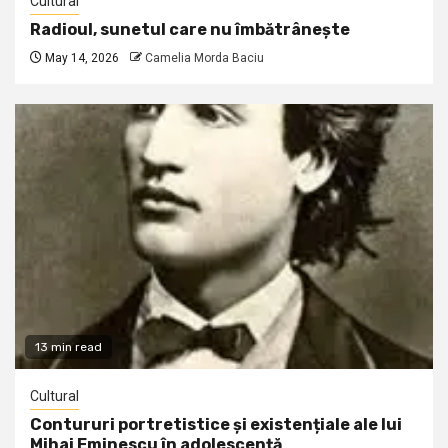
Cultural
Radioul, sunetul care nu îmbătrânește
May 14, 2026
Camelia Morda Baciu
13 min read
Cultural
Contururi portretistice și existențiale ale lui
Mihai Eminescu în adolescență