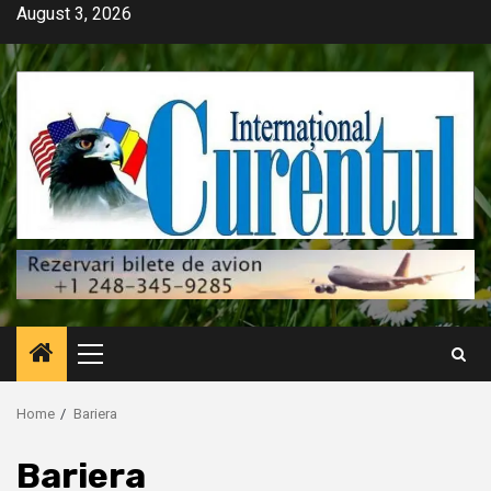
Skip
August 3, 2026
to
content
Primary
Menu
Home
Bariera
Bariera