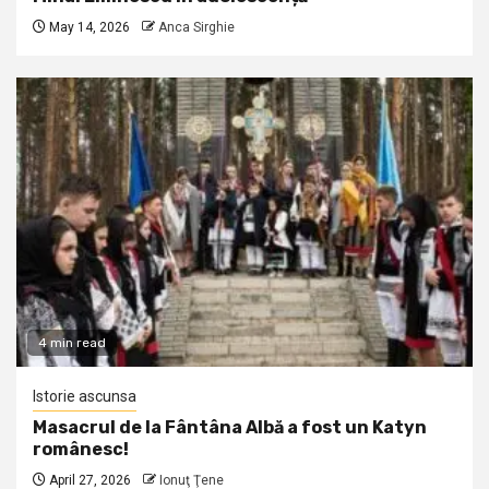
May 14, 2026
Anca Sirghie
4 min read
Istorie ascunsa
Masacrul de la Fântâna Albă a fost un Katyn
românesc!
April 27, 2026
Ionuţ Ţene