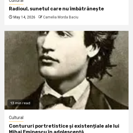
Cultural
Radioul, sunetul care nu îmbătrânește
May 14, 2026
Camelia Morda Baciu
13 min read
Cultural
Contururi portretistice și existențiale ale lui
Mihai Eminescu în adolescență