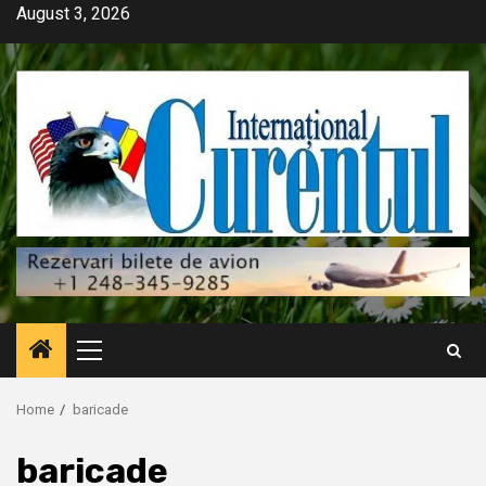
Skip
August 3, 2026
to
content
Primary
Menu
Home
baricade
baricade