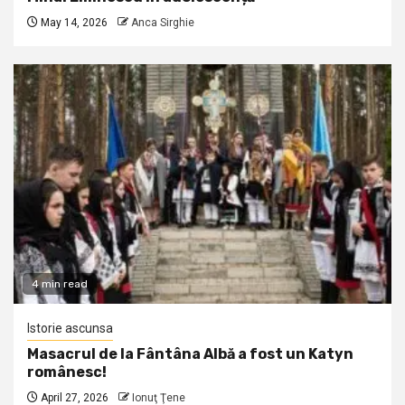
May 14, 2026
Anca Sirghie
4 min read
Istorie ascunsa
Masacrul de la Fântâna Albă a fost un Katyn
românesc!
April 27, 2026
Ionuţ Ţene