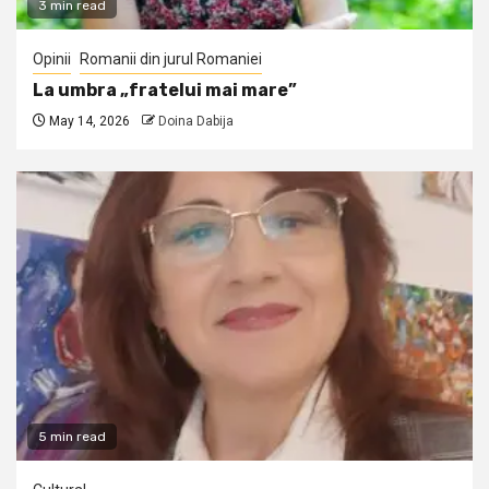
3 min read
Opinii
Romanii din jurul Romaniei
La umbra „fratelui mai mare”
May 14, 2026
Doina Dabija
5 min read