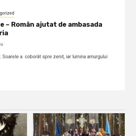
gorized
gie – Român ajutat de ambasada
ria
cu
t. Soarele a coborât spre zenit, iar lumina amurgului