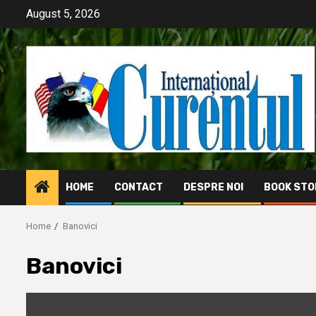
Skip
August 5, 2026
to
content
HOME
CONTACT
DESPRE NOI
BOOK STO
Home
Banovici
Banovici