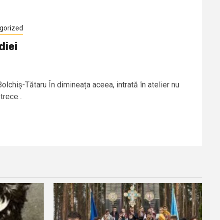
gorized
diei
olchiș-Tătaru În dimineața aceea, intrată în atelier nu
trece...