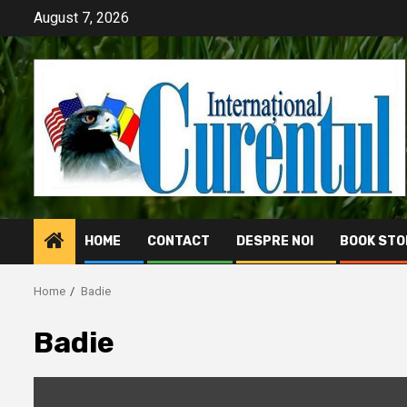
Skip
August 7, 2026
to
content
HOME
CONTACT
DESPRE NOI
BOOK STO
Home
Badie
Badie