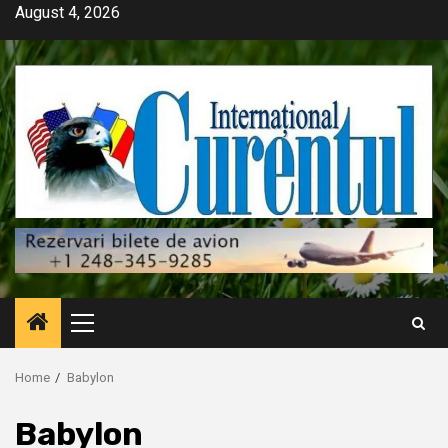
Skip
August 4, 2026
to
content
Primary
Menu
Home
Babylon
Babylon