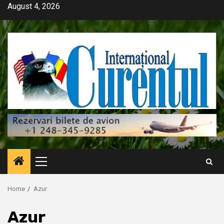
Skip
August 4, 2026
to
content
Primary
Menu
Home
Azur
Azur